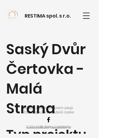
RESTIMA spol. s r.o.
Saský Dvůr
Čertovka -
Malá
Strana
Zásady ochrany osobních údajů
Zásady používání souborů cookie
© 2024 Ateliér designu a webdesignu
Typ projektu