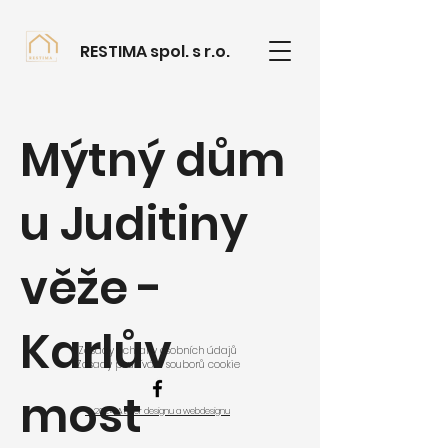
RESTIMA spol. s r.o.
Mýtný dům
u Juditiny
věže -
Karlův
Zásady ochrany osobních údajů
Zásady používání souborů cookie
most
© 2024 Ateliér designu a webdesignu